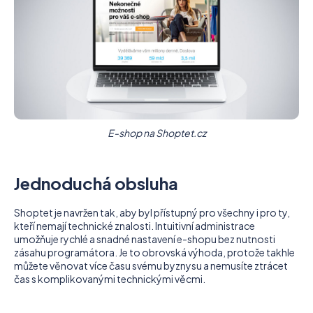
a
j
í
t
?
E-shop na Shoptet.cz
HLEDAT
Jednoduchá obsluha
Shoptet je navržen tak, aby byl přístupný pro všechny i ​​pro ty,
kteří nemají technické znalosti. Intuitivní administrace
umožňuje rychlé a snadné nastavení e-shopu bez nutnosti
zásahu programátora. Je to obrovská výhoda, protože takhle
můžete věnovat více času svému byznysu a nemusíte ztrácet
čas s komplikovanými technickými věcmi.