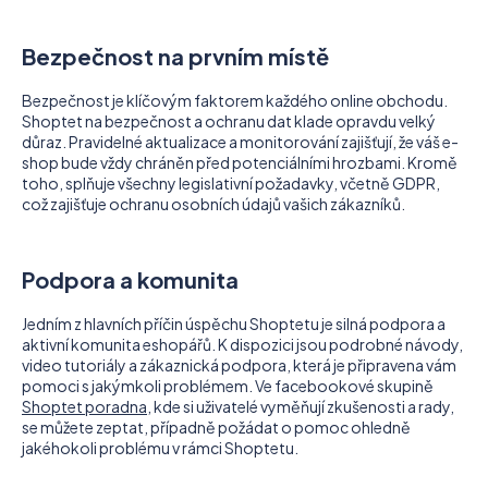
Bezpečnost na prvním místě
Bezpečnost je klíčovým faktorem každého online obchodu.
Shoptet na bezpečnost a ochranu dat klade opravdu velký
důraz. Pravidelné aktualizace a monitorování zajišťují, že váš e-
shop bude vždy chráněn před potenciálními hrozbami. Kromě
toho, splňuje všechny legislativní požadavky, včetně GDPR,
což zajišťuje ochranu osobních údajů vašich zákazníků.
Podpora a komunita
Jedním z hlavních příčin úspěchu Shoptetu je silná podpora a
aktivní komunita eshopářů. K dispozici jsou podrobné návody,
video tutoriály a zákaznická podpora, která je připravena vám
pomoci s jakýmkoli problémem. Ve facebookové skupině
Shoptet poradna
, kde si uživatelé vyměňují zkušenosti a rady,
se můžete zeptat, případně požádat o pomoc ohledně
jakéhokoli problému v rámci Shoptetu.