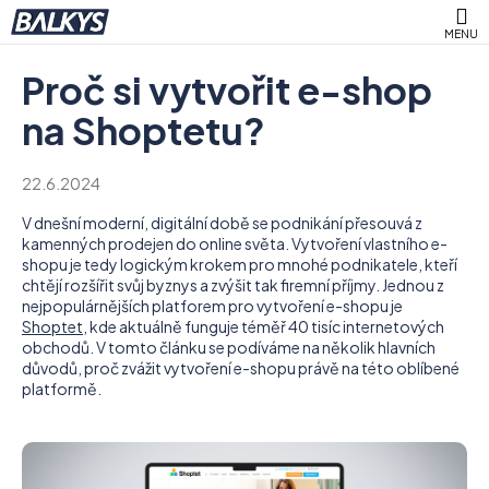
K
Přejít
M
na
o
obsah
Zpět
Zpět
š
Proč si vytvořit e-shop
í
C
na Shoptetu?
k
o
p
22.6.2024
o
V dnešní moderní, digitální době se podnikání přesouvá z
t
kamenných prodejen do online světa. Vytvoření vlastního e-
ř
shopu je tedy logickým krokem pro mnohé podnikatele, kteří
e
chtějí rozšířit svůj byznys a zvýšit tak firemní příjmy. Jednou z
nejpopulárnějších platforem pro vytvoření e-shopu je
b
Shoptet
, kde aktuálně funguje téměř 40 tisíc internetových
u
obchodů. V tomto článku se podíváme na několik hlavních
důvodů, proč zvážit vytvoření e-shopu právě na této oblíbené
j
platformě.
e
t
e
n