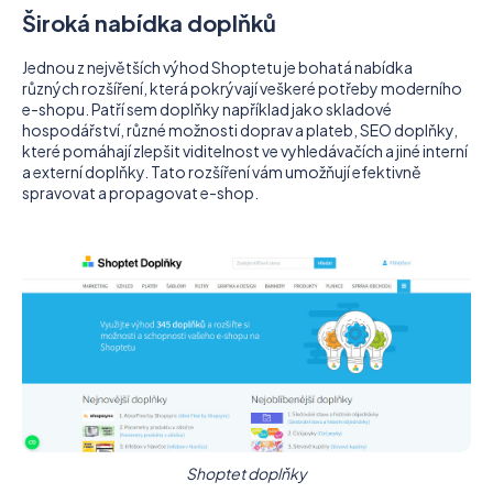
Široká nabídka doplňků
Jednou z největších výhod Shoptetu je bohatá nabídka
různých rozšíření, která pokrývají veškeré potřeby moderního
e-shopu. Patří sem doplňky například jako skladové
hospodářství, různé možnosti doprav a plateb, SEO doplňky,
které pomáhají zlepšit viditelnost ve vyhledávačích a jiné interní
a externí doplňky. Tato rozšíření vám umožňují efektivně
spravovat a propagovat e-shop.
Shoptet doplňky