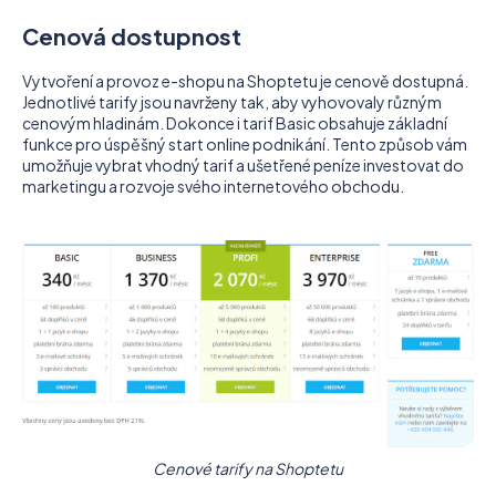
Cenová dostupnost
Vytvoření a provoz e-shopu na Shoptetu je cenově dostupná.
Jednotlivé tarify jsou navrženy tak, aby vyhovovaly různým
cenovým hladinám. Dokonce i tarif Basic obsahuje základní
funkce pro úspěšný start online podnikání. Tento způsob vám
umožňuje vybrat vhodný tarif a ušetřené peníze investovat do
marketingu a rozvoje svého internetového obchodu.
Cenové tarify na Shoptetu