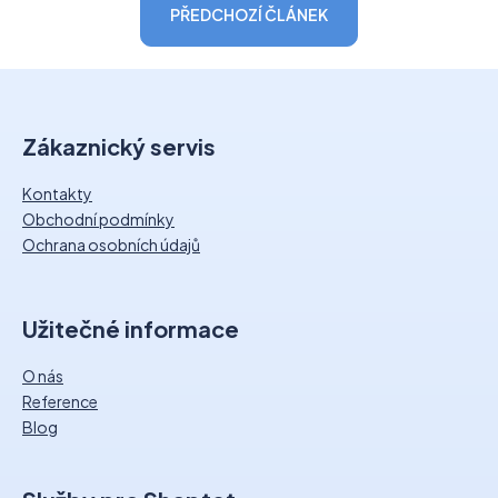
PŘEDCHOZÍ ČLÁNEK
Z
á
Zákaznický servis
p
a
Kontakty
t
Obchodní podmínky
í
Ochrana osobních údajů
Užitečné informace
O nás
Reference
Blog