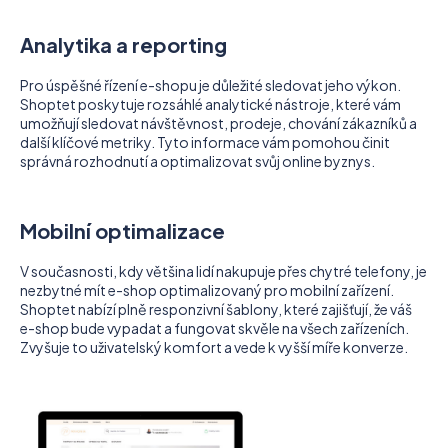
Analytika a reporting
Pro úspěšné řízení e-shopu je důležité sledovat jeho výkon.
Shoptet poskytuje rozsáhlé analytické nástroje, které vám
umožňují sledovat návštěvnost, prodeje, chování zákazníků a
další klíčové metriky. Tyto informace vám pomohou činit
správná rozhodnutí a optimalizovat svůj online byznys.
Mobilní optimalizace
V současnosti, kdy většina lidí nakupuje přes chytré telefony, je
nezbytné mít e-shop optimalizovaný pro mobilní zařízení.
Shoptet nabízí plně responzivní šablony, které zajišťují, že váš
e-shop bude vypadat a fungovat skvěle na všech zařízeních.
Zvyšuje to uživatelský komfort a vede k vyšší míře konverze.