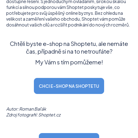
dostupné řešení. S jednoduchým ovládáním, širokou škálou
funkcí a silnou podporou vám Shoptet poskytuje vše, co
potřebujete pro svůj úspěšný online byznys. Bez ohledu na
velikost a zaměření vašeho obchodu, Shoptet vám pomůže
dosáhnout vašich cílů a rozšířit podnikání do nových rozměrů.
Chtěli byste e-shop na Shoptetu, ale nemáte
čas, případně si na to netroufáte?
My Vám s tím pomůžeme!
CHCI E-SHOP NA SHOPTETU
Autor: Roman Baľák
Zdroj fotografií: Shoptet.cz