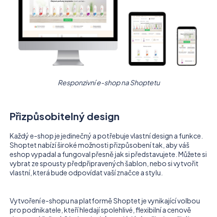
Responzivní e-shop na Shoptetu
Přizpůsobitelný design
Každý e-shop je jedinečný a potřebuje vlastní design a funkce.
Shoptet nabízí široké možnosti přizpůsobení tak, aby váš
eshop vypadal a fungoval přesně jak si představujete. Můžete si
vybrat ze spousty předpřipravených šablon, nebo si vytvořit
vlastní, která bude odpovídat vaší značce a stylu.
Vytvoření e-shopu na platformě Shoptet je vynikající volbou
pro podnikatele, kteří hledají spolehlivé, flexibilní a cenově