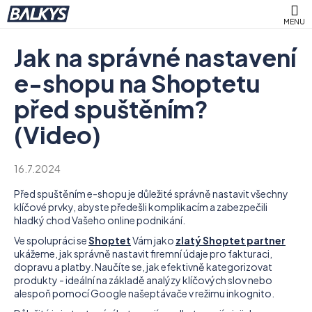
K
Přejít
M
na
o
obsah
Zpět
Zpět
š
Jak na správné nastavení
í
C
e-shopu na Shoptetu
k
o
před spuštěním?
p
(Video)
o
t
ř
16.7.2024
e
Před spuštěním e-shopu je důležité správně nastavit všechny
b
klíčové prvky, abyste předešli komplikacím a zabezpečili
u
hladký chod Vašeho online podnikání.
j
Ve spolupráci se
Shoptet
Vám jako
zlatý Shoptet partner
ukážeme, jak správně nastavit firemní údaje pro fakturaci,
e
dopravu a platby. Naučíte se, jak efektivně kategorizovat
t
produkty - ideální na základě analýzy klíčových slov nebo
e
alespoň pomocí Google našeptávače v režimu inkognito.
n